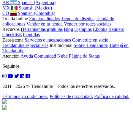
AR
Spanish (Argentina)
MX
Spanish (Mexico)
CO
Spanish (Colombia)
Tienda online
Funcionalidades
Tienda de diseños
Tienda de
aplicaciones
Vender en tu tienda
Vender por redes sociales
Recursos
Herramientas gratuitas
Blog
Ejemplos
Ebooks
Banners
Checklists
Plantillas
Ecosistema
Servicios e integraciones
Convertite en socio
Tiendanube especialistas
Institucional
Sobre Tiendanube
Trabajá en
Tiendanube
Atención
Ayuda
Comunidad Nube
Página de Status
Seguinos
2011 - 2026 © Tiendanube - Todos los derechos reservados.
Términos y condiciones.
Políticas de privacidad.
Política de calidad.