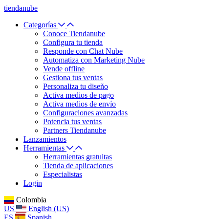
tiendanube
Categorías
Conoce Tiendanube
Configura tu tienda
Responde con Chat Nube
Automatiza con Marketing Nube
Vende offline
Gestiona tus ventas
Personaliza tu diseño
Activa medios de pago
Activa medios de envío
Configuraciones avanzadas
Potencia tus ventas
Partners Tiendanube
Lanzamientos
Herramientas
Herramientas gratuitas
Tienda de aplicaciones
Especialistas
Login
Colombia
US
English (US)
ES
Spanish