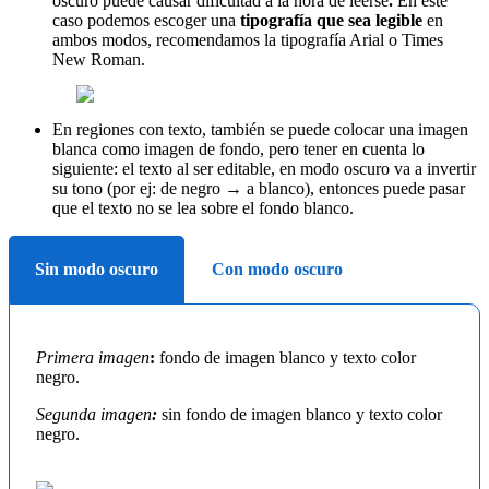
oscuro puede causar dificultad a la hora de leerse
.
En este
caso podemos escoger una
tipografía que sea legible
en
ambos modos, recomendamos la tipografía Arial o Times
New Roman.
En regiones con texto, también se puede colocar una imagen
blanca como imagen de fondo, pero tener en cuenta lo
siguiente: el texto al ser editable, en modo oscuro va a invertir
su tono (por ej: de negro → a blanco), entonces puede pasar
que el texto no se lea sobre el fondo blanco.
Sin modo oscuro
Con modo oscuro
Primera imagen
:
fondo de imagen blanco y texto color
negro.
Segunda imagen
:
sin fondo de imagen blanco y texto color
negro.