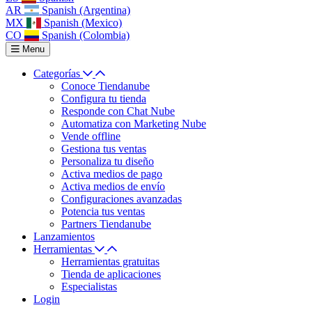
AR
Spanish (Argentina)
MX
Spanish (Mexico)
CO
Spanish (Colombia)
Menu
Categorías
Conoce Tiendanube
Configura tu tienda
Responde con Chat Nube
Automatiza con Marketing Nube
Vende offline
Gestiona tus ventas
Personaliza tu diseño
Activa medios de pago
Activa medios de envío
Configuraciones avanzadas
Potencia tus ventas
Partners Tiendanube
Lanzamientos
Herramientas
Herramientas gratuitas
Tienda de aplicaciones
Especialistas
Login