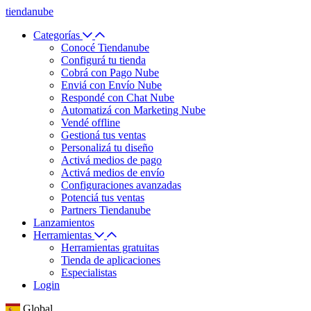
tiendanube
Categorías
Conocé Tiendanube
Configurá tu tienda
Cobrá con Pago Nube
Enviá con Envío Nube
Respondé con Chat Nube
Automatizá con Marketing Nube
Vendé offline
Gestioná tus ventas
Personalizá tu diseño
Activá medios de pago
Activá medios de envío
Configuraciones avanzadas
Potenciá tus ventas
Partners Tiendanube
Lanzamientos
Herramientas
Herramientas gratuitas
Tienda de aplicaciones
Especialistas
Login
Global