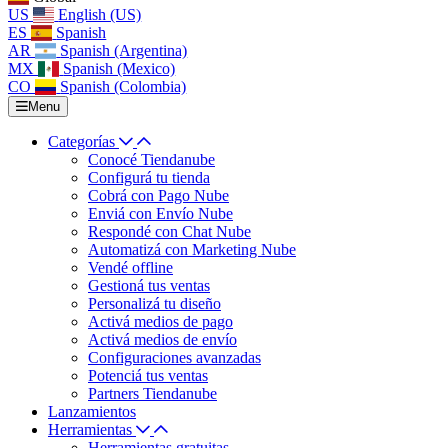
US
English (US)
ES
Spanish
AR
Spanish (Argentina)
MX
Spanish (Mexico)
CO
Spanish (Colombia)
Menu
Categorías
Conocé Tiendanube
Configurá tu tienda
Cobrá con Pago Nube
Enviá con Envío Nube
Respondé con Chat Nube
Automatizá con Marketing Nube
Vendé offline
Gestioná tus ventas
Personalizá tu diseño
Activá medios de pago
Activá medios de envío
Configuraciones avanzadas
Potenciá tus ventas
Partners Tiendanube
Lanzamientos
Herramientas
Herramientas gratuitas