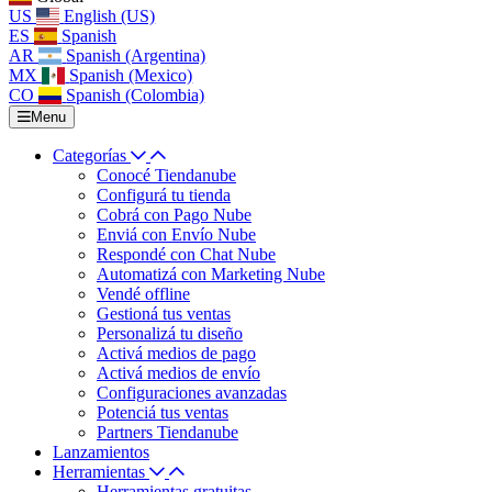
US
English (US)
ES
Spanish
AR
Spanish (Argentina)
MX
Spanish (Mexico)
CO
Spanish (Colombia)
Menu
Categorías
Conocé Tiendanube
Configurá tu tienda
Cobrá con Pago Nube
Enviá con Envío Nube
Respondé con Chat Nube
Automatizá con Marketing Nube
Vendé offline
Gestioná tus ventas
Personalizá tu diseño
Activá medios de pago
Activá medios de envío
Configuraciones avanzadas
Potenciá tus ventas
Partners Tiendanube
Lanzamientos
Herramientas
Herramientas gratuitas