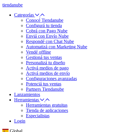
tiendanube
Categorías
Conocé Tiendanube
Configurá tu tienda
Cobrá con Pago Nube
Enviá con Envío Nube
Respondé con Chat Nube
Automatizá con Marketing Nube
Vendé offline
Gestioná tus ventas
Personalizá tu diseño
Activá medios de pago
Activá medios de envío
Configuraciones avanzadas
Potenciá tus ventas
Partners Tiendanube
Lanzamientos
Herramientas
Herramientas gratuitas
Tienda de aplicaciones
Especialistas
Login
Global