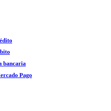
édito
bito
a bancaria
Mercado Pago