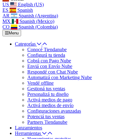
US
English (US)
ES
Spanish
AR
Spanish (Argentina)
MX
Spanish (Mexico)
CO
Spanish (Colombia)
Menu
Categorías
Conocé Tiendanube
Configurá tu tienda
Cobrá con Pago Nube
Enviá con Envío Nube
Respondé con Chat Nube
Automatizá con Marketing Nube
Vendé offline
Gestioná tus ventas
Personalizá tu diseño
Activá medios de pago
Activá medios de envío
Configuraciones avanzadas
Potenciá tus ventas
Partners Tiendanube
Lanzamientos
Herramientas
Herramientas gratuitas