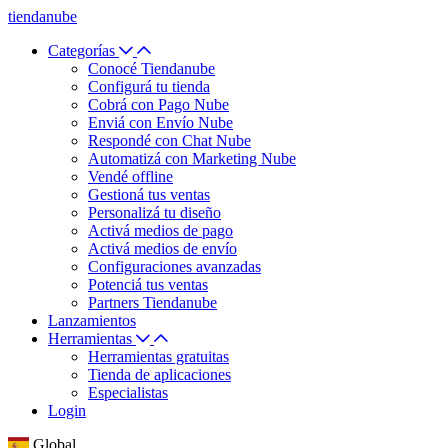
tiendanube
Categorías
Conocé Tiendanube
Configurá tu tienda
Cobrá con Pago Nube
Enviá con Envío Nube
Respondé con Chat Nube
Automatizá con Marketing Nube
Vendé offline
Gestioná tus ventas
Personalizá tu diseño
Activá medios de pago
Activá medios de envío
Configuraciones avanzadas
Potenciá tus ventas
Partners Tiendanube
Lanzamientos
Herramientas
Herramientas gratuitas
Tienda de aplicaciones
Especialistas
Login
Global