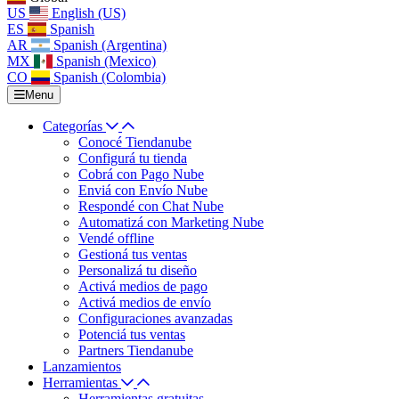
US
English (US)
ES
Spanish
AR
Spanish (Argentina)
MX
Spanish (Mexico)
CO
Spanish (Colombia)
Menu
Categorías
Conocé Tiendanube
Configurá tu tienda
Cobrá con Pago Nube
Enviá con Envío Nube
Respondé con Chat Nube
Automatizá con Marketing Nube
Vendé offline
Gestioná tus ventas
Personalizá tu diseño
Activá medios de pago
Activá medios de envío
Configuraciones avanzadas
Potenciá tus ventas
Partners Tiendanube
Lanzamientos
Herramientas
Herramientas gratuitas