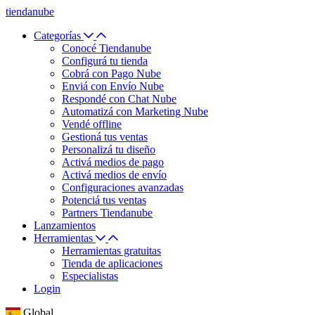
tiendanube
Categorías
Conocé Tiendanube
Configurá tu tienda
Cobrá con Pago Nube
Enviá con Envío Nube
Respondé con Chat Nube
Automatizá con Marketing Nube
Vendé offline
Gestioná tus ventas
Personalizá tu diseño
Activá medios de pago
Activá medios de envío
Configuraciones avanzadas
Potenciá tus ventas
Partners Tiendanube
Lanzamientos
Herramientas
Herramientas gratuitas
Tienda de aplicaciones
Especialistas
Login
Global