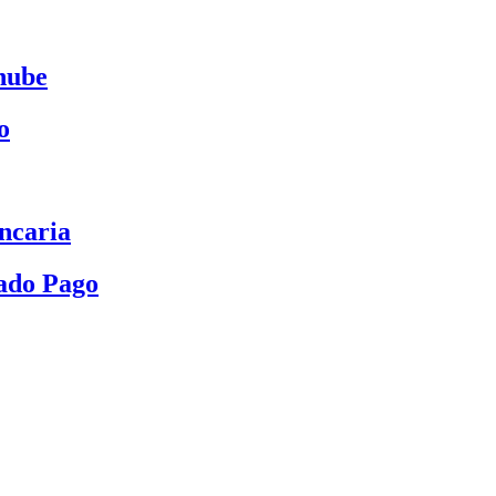
nube
o
ncaria
ado Pago