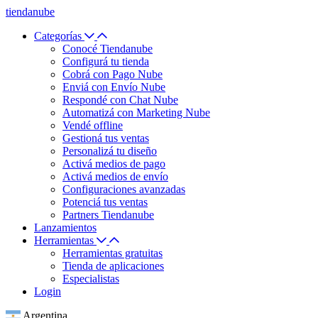
tiendanube
Categorías
Conocé Tiendanube
Configurá tu tienda
Cobrá con Pago Nube
Enviá con Envío Nube
Respondé con Chat Nube
Automatizá con Marketing Nube
Vendé offline
Gestioná tus ventas
Personalizá tu diseño
Activá medios de pago
Activá medios de envío
Configuraciones avanzadas
Potenciá tus ventas
Partners Tiendanube
Lanzamientos
Herramientas
Herramientas gratuitas
Tienda de aplicaciones
Especialistas
Login
Argentina