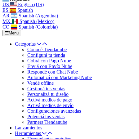
US
English (US)
ES
Spanish
AR
Spanish (Argentina)
MX
Spanish (Mexico)
CO
Spanish (Colombia)
Menu
Categorías
Conocé Tiendanube
Configurá tu tienda
Cobrá con Pago Nube
Enviá con Envío Nube
Respondé con Chat Nube
Automatizá con Marketing Nube
Vendé offline
Gestioná tus ventas
Personalizá tu diseño
Activá medios de pago
Activá medios de envío
Configuraciones avanzadas
Potenciá tus ventas
Partners Tiendanube
Lanzamientos
Herramientas
Herramientas gratuitas