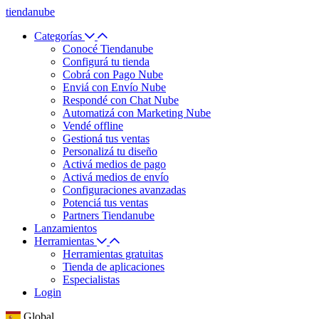
tiendanube
Categorías
Conocé Tiendanube
Configurá tu tienda
Cobrá con Pago Nube
Enviá con Envío Nube
Respondé con Chat Nube
Automatizá con Marketing Nube
Vendé offline
Gestioná tus ventas
Personalizá tu diseño
Activá medios de pago
Activá medios de envío
Configuraciones avanzadas
Potenciá tus ventas
Partners Tiendanube
Lanzamientos
Herramientas
Herramientas gratuitas
Tienda de aplicaciones
Especialistas
Login
Global