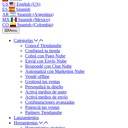
US
English (US)
ES
Spanish
AR
Spanish (Argentina)
MX
Spanish (Mexico)
CO
Spanish (Colombia)
Menu
Categorías
Conocé Tiendanube
Configurá tu tienda
Cobrá con Pago Nube
Enviá con Envío Nube
Respondé con Chat Nube
Automatizá con Marketing Nube
Vendé offline
Gestioná tus ventas
Personalizá tu diseño
Activá medios de pago
Activá medios de envío
Configuraciones avanzadas
Potenciá tus ventas
Partners Tiendanube
Lanzamientos
Herramientas
Herramientas gratuitas