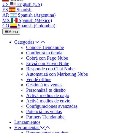
US
English (US)
ES
Spanish
AR
Spanish (Argentina)
MX
Spanish (Mexico)
CO
Spanish (Colombia)
Menu
Categorías
Conocé Tiendanube
Configurá tu tienda
Cobrá con Pago Nube
Enviá con Envío Nube
Respondé con Chat Nube
Automatizá con Marketing Nube
Vendé offline
Gestioná tus ventas
Personalizá tu diseño
Activá medios de pago
Activá medios de envío
Configuraciones avanzadas
Potenciá tus ventas
Partners Tiendanube
Lanzamientos
Herramientas
Herramientas gratuitas