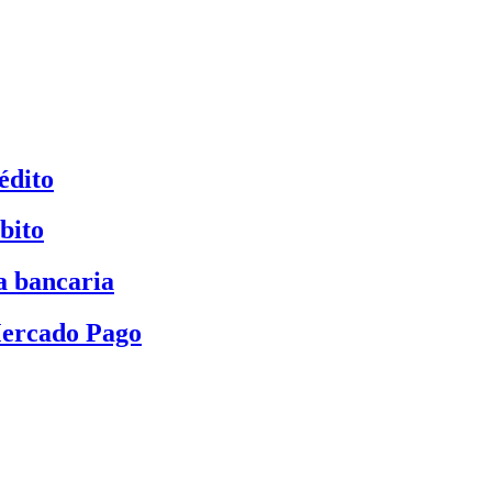
édito
bito
a bancaria
Mercado Pago