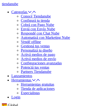
tiendanube
Categorías
Conocé Tiendanube
Configurá tu tienda
Cobrá con Pago Nube
Enviá con Envío Nube
Respondé con Chat Nube
Automatizá con Marketing Nube
Vendé offline
Gestioná tus ventas
Personalizá tu diseño
Activá medios de pago
Activá medios de envío
Configuraciones avanzadas
Potenciá tus ventas
Partners Tiendanube
Lanzamientos
Herramientas
Herramientas gratuitas
Tienda de aplicaciones
Especialistas
Login
Global