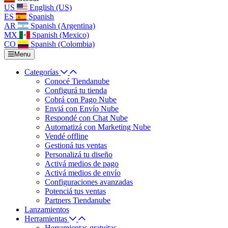
US
English (US)
ES
Spanish
AR
Spanish (Argentina)
MX
Spanish (Mexico)
CO
Spanish (Colombia)
Menu
Categorías
Conocé Tiendanube
Configurá tu tienda
Cobrá con Pago Nube
Enviá con Envío Nube
Respondé con Chat Nube
Automatizá con Marketing Nube
Vendé offline
Gestioná tus ventas
Personalizá tu diseño
Activá medios de pago
Activá medios de envío
Configuraciones avanzadas
Potenciá tus ventas
Partners Tiendanube
Lanzamientos
Herramientas
Herramientas gratuitas