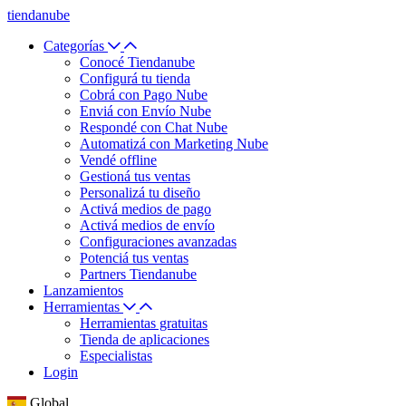
tiendanube
Categorías
Conocé Tiendanube
Configurá tu tienda
Cobrá con Pago Nube
Enviá con Envío Nube
Respondé con Chat Nube
Automatizá con Marketing Nube
Vendé offline
Gestioná tus ventas
Personalizá tu diseño
Activá medios de pago
Activá medios de envío
Configuraciones avanzadas
Potenciá tus ventas
Partners Tiendanube
Lanzamientos
Herramientas
Herramientas gratuitas
Tienda de aplicaciones
Especialistas
Login
Global