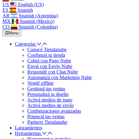
US
English (US)
ES
Spanish
AR
Spanish (Argentina)
MX
Spanish (Mexico)
CO
Spanish (Colombia)
Menu
Categorías
Conocé Tiendanube
Configurá tu tienda
Cobrá con Pago Nube
Enviá con Envío Nube
Respondé con Chat Nube
Automatizá con Marketing Nube
Vendé offline
Gestioná tus ventas
Personalizá tu diseño
Activá medios de pago
Activá medios de envío
Configuraciones avanzadas
Potenciá tus ventas
Partners Tiendanube
Lanzamientos
Herramientas
Herramientas gratuitas