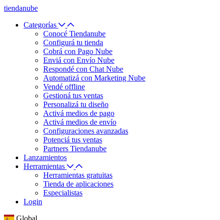
tiendanube
Categorías
Conocé Tiendanube
Configurá tu tienda
Cobrá con Pago Nube
Enviá con Envío Nube
Respondé con Chat Nube
Automatizá con Marketing Nube
Vendé offline
Gestioná tus ventas
Personalizá tu diseño
Activá medios de pago
Activá medios de envío
Configuraciones avanzadas
Potenciá tus ventas
Partners Tiendanube
Lanzamientos
Herramientas
Herramientas gratuitas
Tienda de aplicaciones
Especialistas
Login
Global