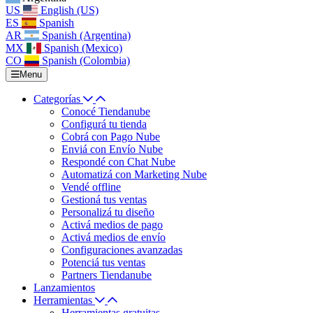
US
English (US)
ES
Spanish
AR
Spanish (Argentina)
MX
Spanish (Mexico)
CO
Spanish (Colombia)
Menu
Categorías
Conocé Tiendanube
Configurá tu tienda
Cobrá con Pago Nube
Enviá con Envío Nube
Respondé con Chat Nube
Automatizá con Marketing Nube
Vendé offline
Gestioná tus ventas
Personalizá tu diseño
Activá medios de pago
Activá medios de envío
Configuraciones avanzadas
Potenciá tus ventas
Partners Tiendanube
Lanzamientos
Herramientas
Herramientas gratuitas