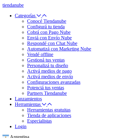
tiendanube
Categorías
Conocé Tiendanube
Configurá tu tienda
Cobrá con Pago Nube
Enviá con Envío Nube
Respondé con Chat Nube
Automatizá con Marketing Nube
Vendé offline
Gestioná tus ventas
Personalizá tu diseño
Activá medios de pago
Activá medios de envío
Configuraciones avanzadas
Potenciá tus ventas
Partners Tiendanube
Lanzamientos
Herramientas
Herramientas gratuitas
Tienda de aplicaciones
Especialistas
Login
Argentina