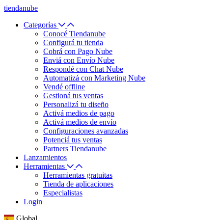
tiendanube
Categorías
Conocé Tiendanube
Configurá tu tienda
Cobrá con Pago Nube
Enviá con Envío Nube
Respondé con Chat Nube
Automatizá con Marketing Nube
Vendé offline
Gestioná tus ventas
Personalizá tu diseño
Activá medios de pago
Activá medios de envío
Configuraciones avanzadas
Potenciá tus ventas
Partners Tiendanube
Lanzamientos
Herramientas
Herramientas gratuitas
Tienda de aplicaciones
Especialistas
Login
Global