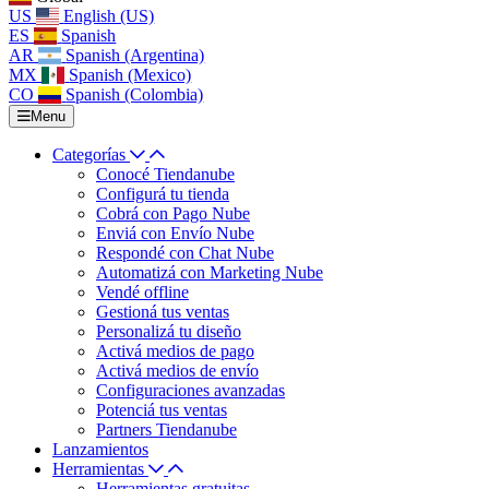
US
English (US)
ES
Spanish
AR
Spanish (Argentina)
MX
Spanish (Mexico)
CO
Spanish (Colombia)
Menu
Categorías
Conocé Tiendanube
Configurá tu tienda
Cobrá con Pago Nube
Enviá con Envío Nube
Respondé con Chat Nube
Automatizá con Marketing Nube
Vendé offline
Gestioná tus ventas
Personalizá tu diseño
Activá medios de pago
Activá medios de envío
Configuraciones avanzadas
Potenciá tus ventas
Partners Tiendanube
Lanzamientos
Herramientas
Herramientas gratuitas