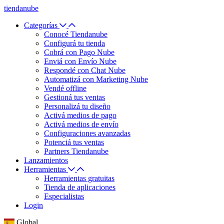
tiendanube
Categorías
Conocé Tiendanube
Configurá tu tienda
Cobrá con Pago Nube
Enviá con Envío Nube
Respondé con Chat Nube
Automatizá con Marketing Nube
Vendé offline
Gestioná tus ventas
Personalizá tu diseño
Activá medios de pago
Activá medios de envío
Configuraciones avanzadas
Potenciá tus ventas
Partners Tiendanube
Lanzamientos
Herramientas
Herramientas gratuitas
Tienda de aplicaciones
Especialistas
Login
Global