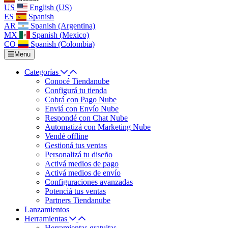
US
English (US)
ES
Spanish
AR
Spanish (Argentina)
MX
Spanish (Mexico)
CO
Spanish (Colombia)
Menu
Categorías
Conocé Tiendanube
Configurá tu tienda
Cobrá con Pago Nube
Enviá con Envío Nube
Respondé con Chat Nube
Automatizá con Marketing Nube
Vendé offline
Gestioná tus ventas
Personalizá tu diseño
Activá medios de pago
Activá medios de envío
Configuraciones avanzadas
Potenciá tus ventas
Partners Tiendanube
Lanzamientos
Herramientas
Herramientas gratuitas