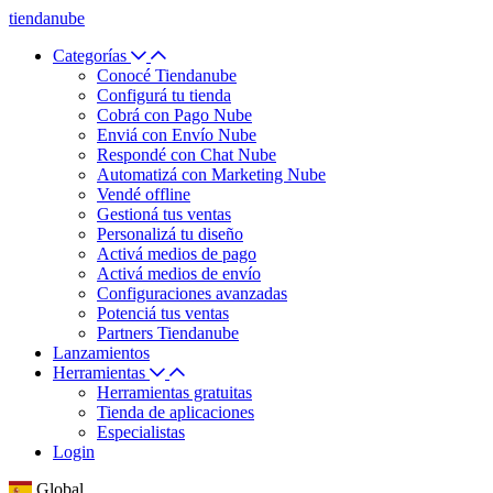
tiendanube
Categorías
Conocé Tiendanube
Configurá tu tienda
Cobrá con Pago Nube
Enviá con Envío Nube
Respondé con Chat Nube
Automatizá con Marketing Nube
Vendé offline
Gestioná tus ventas
Personalizá tu diseño
Activá medios de pago
Activá medios de envío
Configuraciones avanzadas
Potenciá tus ventas
Partners Tiendanube
Lanzamientos
Herramientas
Herramientas gratuitas
Tienda de aplicaciones
Especialistas
Login
Global