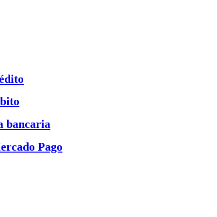
édito
bito
a bancaria
Mercado Pago