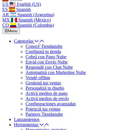
US
English (US)
ES
Spanish
AR
Spanish (Argentina)
MX
Spanish (Mexico)
CO
Spanish (Colombia)
Menu
Categorías
Conocé Tiendanube
Configurá tu tienda
Cobrá con Pago Nube
Enviá con Envío Nube
Respondé con Chat Nube
Automatizá con Marketing Nube
Vendé offline
Gestioná tus ventas
Personalizá tu diseño
Activá medios de pago
Activá medios de envío
Configuraciones avanzadas
Potenciá tus ventas
Partners Tiendanube
Lanzamientos
Herramientas
Herramientas gratuitas