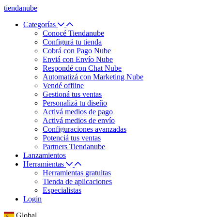
tiendanube
Categorías
Conocé Tiendanube
Configurá tu tienda
Cobrá con Pago Nube
Enviá con Envío Nube
Respondé con Chat Nube
Automatizá con Marketing Nube
Vendé offline
Gestioná tus ventas
Personalizá tu diseño
Activá medios de pago
Activá medios de envío
Configuraciones avanzadas
Potenciá tus ventas
Partners Tiendanube
Lanzamientos
Herramientas
Herramientas gratuitas
Tienda de aplicaciones
Especialistas
Login
Global