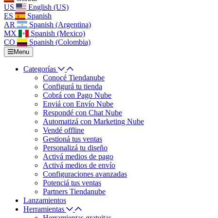
US
English (US)
ES
Spanish
AR
Spanish (Argentina)
MX
Spanish (Mexico)
CO
Spanish (Colombia)
Menu
Categorías
Conocé Tiendanube
Configurá tu tienda
Cobrá con Pago Nube
Enviá con Envío Nube
Respondé con Chat Nube
Automatizá con Marketing Nube
Vendé offline
Gestioná tus ventas
Personalizá tu diseño
Activá medios de pago
Activá medios de envío
Configuraciones avanzadas
Potenciá tus ventas
Partners Tiendanube
Lanzamientos
Herramientas
Herramientas gratuitas