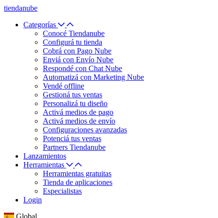
tiendanube
Categorías
Conocé Tiendanube
Configurá tu tienda
Cobrá con Pago Nube
Enviá con Envío Nube
Respondé con Chat Nube
Automatizá con Marketing Nube
Vendé offline
Gestioná tus ventas
Personalizá tu diseño
Activá medios de pago
Activá medios de envío
Configuraciones avanzadas
Potenciá tus ventas
Partners Tiendanube
Lanzamientos
Herramientas
Herramientas gratuitas
Tienda de aplicaciones
Especialistas
Login
Global