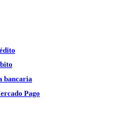
édito
bito
a bancaria
Mercado Pago