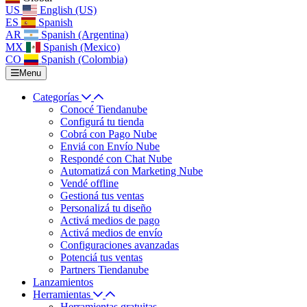
US
English (US)
ES
Spanish
AR
Spanish (Argentina)
MX
Spanish (Mexico)
CO
Spanish (Colombia)
Menu
Categorías
Conocé Tiendanube
Configurá tu tienda
Cobrá con Pago Nube
Enviá con Envío Nube
Respondé con Chat Nube
Automatizá con Marketing Nube
Vendé offline
Gestioná tus ventas
Personalizá tu diseño
Activá medios de pago
Activá medios de envío
Configuraciones avanzadas
Potenciá tus ventas
Partners Tiendanube
Lanzamientos
Herramientas
Herramientas gratuitas