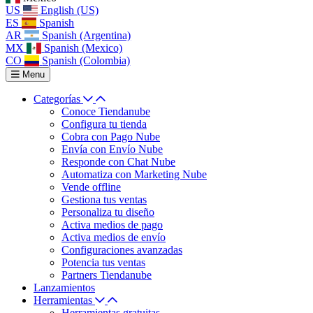
US
English (US)
ES
Spanish
AR
Spanish (Argentina)
MX
Spanish (Mexico)
CO
Spanish (Colombia)
Menu
Categorías
Conoce Tiendanube
Configura tu tienda
Cobra con Pago Nube
Envía con Envío Nube
Responde con Chat Nube
Automatiza con Marketing Nube
Vende offline
Gestiona tus ventas
Personaliza tu diseño
Activa medios de pago
Activa medios de envío
Configuraciones avanzadas
Potencia tus ventas
Partners Tiendanube
Lanzamientos
Herramientas
Herramientas gratuitas