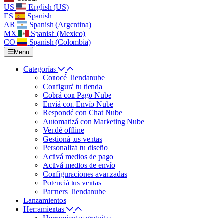
US
English (US)
ES
Spanish
AR
Spanish (Argentina)
MX
Spanish (Mexico)
CO
Spanish (Colombia)
Menu
Categorías
Conocé Tiendanube
Configurá tu tienda
Cobrá con Pago Nube
Enviá con Envío Nube
Respondé con Chat Nube
Automatizá con Marketing Nube
Vendé offline
Gestioná tus ventas
Personalizá tu diseño
Activá medios de pago
Activá medios de envío
Configuraciones avanzadas
Potenciá tus ventas
Partners Tiendanube
Lanzamientos
Herramientas
Herramientas gratuitas