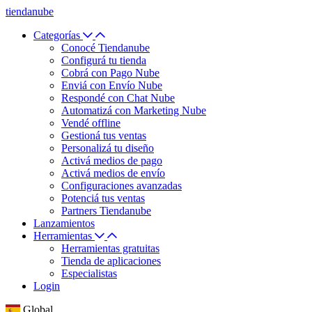
tiendanube
Categorías
Conocé Tiendanube
Configurá tu tienda
Cobrá con Pago Nube
Enviá con Envío Nube
Respondé con Chat Nube
Automatizá con Marketing Nube
Vendé offline
Gestioná tus ventas
Personalizá tu diseño
Activá medios de pago
Activá medios de envío
Configuraciones avanzadas
Potenciá tus ventas
Partners Tiendanube
Lanzamientos
Herramientas
Herramientas gratuitas
Tienda de aplicaciones
Especialistas
Login
Global