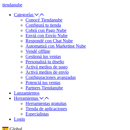
tiendanube
Categorías
Conocé Tiendanube
Configurá tu tienda
Cobrá con Pago Nube
Enviá con Envío Nube
Respondé con Chat Nube
Automatizá con Marketing Nube
Vendé offline
Gestioná tus ventas
Personalizá tu diseño
Activá medios de pago
Activá medios de envío
Configuraciones avanzadas
Potenciá tus ventas
Partners Tiendanube
Lanzamientos
Herramientas
Herramientas gratuitas
Tienda de aplicaciones
Especialistas
Login
Global