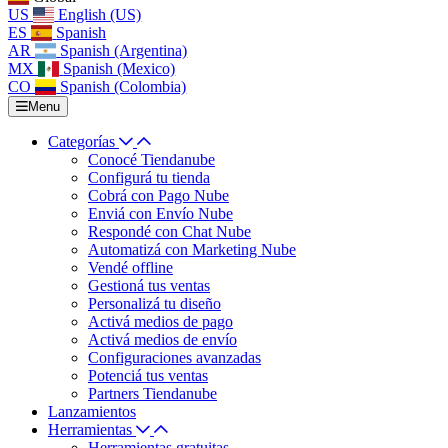
US
English (US)
ES
Spanish
AR
Spanish (Argentina)
MX
Spanish (Mexico)
CO
Spanish (Colombia)
Menu
Categorías
Conocé Tiendanube
Configurá tu tienda
Cobrá con Pago Nube
Enviá con Envío Nube
Respondé con Chat Nube
Automatizá con Marketing Nube
Vendé offline
Gestioná tus ventas
Personalizá tu diseño
Activá medios de pago
Activá medios de envío
Configuraciones avanzadas
Potenciá tus ventas
Partners Tiendanube
Lanzamientos
Herramientas
Herramientas gratuitas