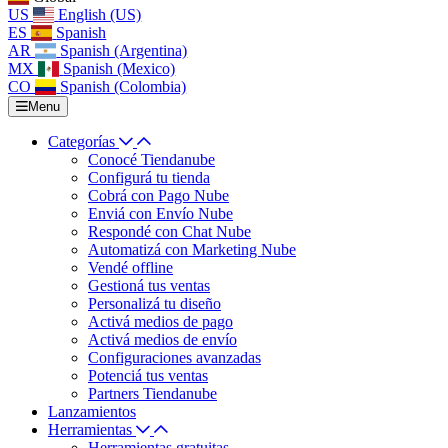
US
English (US)
ES
Spanish
AR
Spanish (Argentina)
MX
Spanish (Mexico)
CO
Spanish (Colombia)
Menu
Categorías
Conocé Tiendanube
Configurá tu tienda
Cobrá con Pago Nube
Enviá con Envío Nube
Respondé con Chat Nube
Automatizá con Marketing Nube
Vendé offline
Gestioná tus ventas
Personalizá tu diseño
Activá medios de pago
Activá medios de envío
Configuraciones avanzadas
Potenciá tus ventas
Partners Tiendanube
Lanzamientos
Herramientas
Herramientas gratuitas