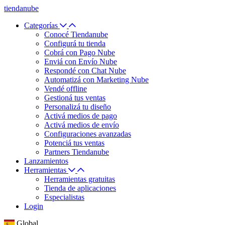
tiendanube
Categorías
Conocé Tiendanube
Configurá tu tienda
Cobrá con Pago Nube
Enviá con Envío Nube
Respondé con Chat Nube
Automatizá con Marketing Nube
Vendé offline
Gestioná tus ventas
Personalizá tu diseño
Activá medios de pago
Activá medios de envío
Configuraciones avanzadas
Potenciá tus ventas
Partners Tiendanube
Lanzamientos
Herramientas
Herramientas gratuitas
Tienda de aplicaciones
Especialistas
Login
Global