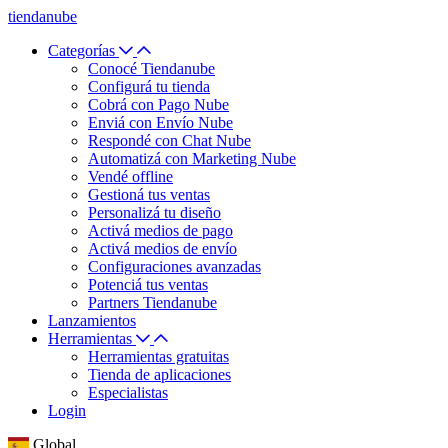
tiendanube
Categorías
Conocé Tiendanube
Configurá tu tienda
Cobrá con Pago Nube
Enviá con Envío Nube
Respondé con Chat Nube
Automatizá con Marketing Nube
Vendé offline
Gestioná tus ventas
Personalizá tu diseño
Activá medios de pago
Activá medios de envío
Configuraciones avanzadas
Potenciá tus ventas
Partners Tiendanube
Lanzamientos
Herramientas
Herramientas gratuitas
Tienda de aplicaciones
Especialistas
Login
Global