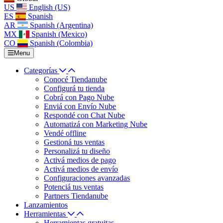
US
English (US)
ES
Spanish
AR
Spanish (Argentina)
MX
Spanish (Mexico)
CO
Spanish (Colombia)
Menu
Categorías
Conocé Tiendanube
Configurá tu tienda
Cobrá con Pago Nube
Enviá con Envío Nube
Respondé con Chat Nube
Automatizá con Marketing Nube
Vendé offline
Gestioná tus ventas
Personalizá tu diseño
Activá medios de pago
Activá medios de envío
Configuraciones avanzadas
Potenciá tus ventas
Partners Tiendanube
Lanzamientos
Herramientas
Herramientas gratuitas