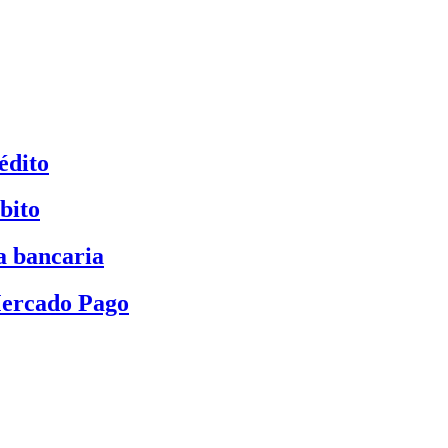
édito
bito
a bancaria
Mercado Pago