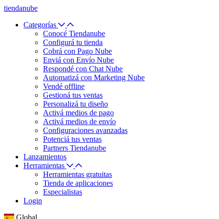
tiendanube
Categorías
Conocé Tiendanube
Configurá tu tienda
Cobrá con Pago Nube
Enviá con Envío Nube
Respondé con Chat Nube
Automatizá con Marketing Nube
Vendé offline
Gestioná tus ventas
Personalizá tu diseño
Activá medios de pago
Activá medios de envío
Configuraciones avanzadas
Potenciá tus ventas
Partners Tiendanube
Lanzamientos
Herramientas
Herramientas gratuitas
Tienda de aplicaciones
Especialistas
Login
Global