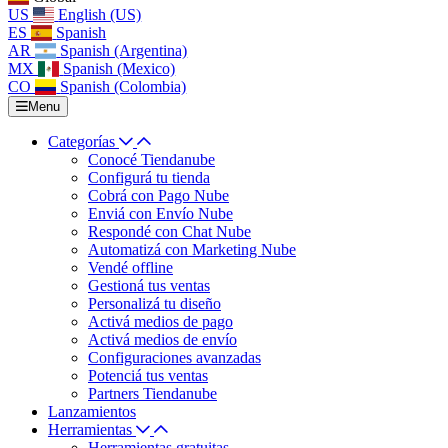
US
English (US)
ES
Spanish
AR
Spanish (Argentina)
MX
Spanish (Mexico)
CO
Spanish (Colombia)
Menu
Categorías
Conocé Tiendanube
Configurá tu tienda
Cobrá con Pago Nube
Enviá con Envío Nube
Respondé con Chat Nube
Automatizá con Marketing Nube
Vendé offline
Gestioná tus ventas
Personalizá tu diseño
Activá medios de pago
Activá medios de envío
Configuraciones avanzadas
Potenciá tus ventas
Partners Tiendanube
Lanzamientos
Herramientas
Herramientas gratuitas