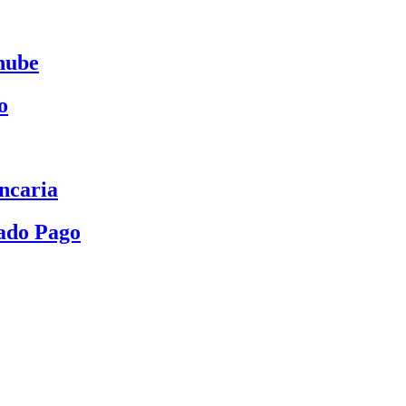
nube
o
ncaria
ado Pago