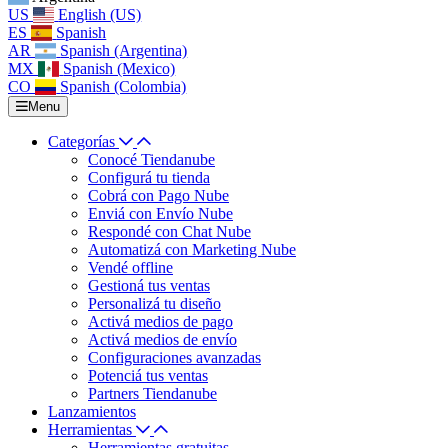
US
English (US)
ES
Spanish
AR
Spanish (Argentina)
MX
Spanish (Mexico)
CO
Spanish (Colombia)
Menu
Categorías
Conocé Tiendanube
Configurá tu tienda
Cobrá con Pago Nube
Enviá con Envío Nube
Respondé con Chat Nube
Automatizá con Marketing Nube
Vendé offline
Gestioná tus ventas
Personalizá tu diseño
Activá medios de pago
Activá medios de envío
Configuraciones avanzadas
Potenciá tus ventas
Partners Tiendanube
Lanzamientos
Herramientas
Herramientas gratuitas