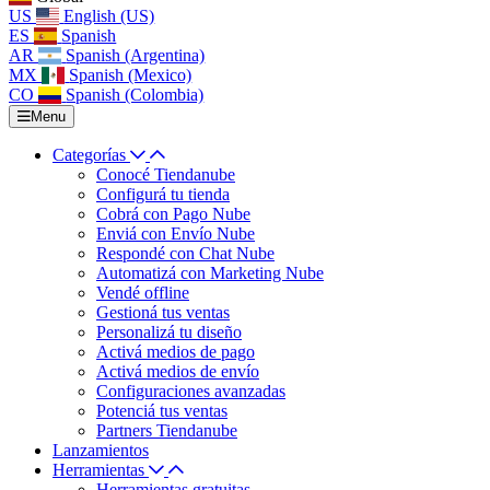
US
English (US)
ES
Spanish
AR
Spanish (Argentina)
MX
Spanish (Mexico)
CO
Spanish (Colombia)
Menu
Categorías
Conocé Tiendanube
Configurá tu tienda
Cobrá con Pago Nube
Enviá con Envío Nube
Respondé con Chat Nube
Automatizá con Marketing Nube
Vendé offline
Gestioná tus ventas
Personalizá tu diseño
Activá medios de pago
Activá medios de envío
Configuraciones avanzadas
Potenciá tus ventas
Partners Tiendanube
Lanzamientos
Herramientas
Herramientas gratuitas