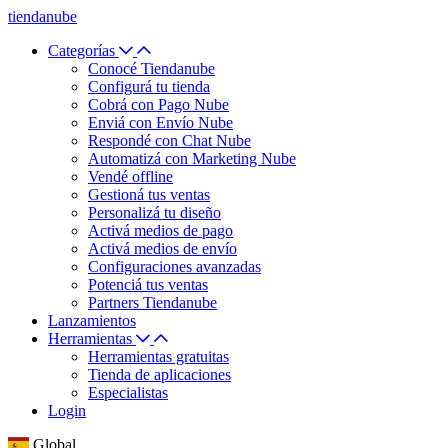
tiendanube
Categorías
Conocé Tiendanube
Configurá tu tienda
Cobrá con Pago Nube
Enviá con Envío Nube
Respondé con Chat Nube
Automatizá con Marketing Nube
Vendé offline
Gestioná tus ventas
Personalizá tu diseño
Activá medios de pago
Activá medios de envío
Configuraciones avanzadas
Potenciá tus ventas
Partners Tiendanube
Lanzamientos
Herramientas
Herramientas gratuitas
Tienda de aplicaciones
Especialistas
Login
Global