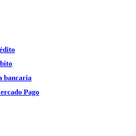
édito
bito
a bancaria
Mercado Pago