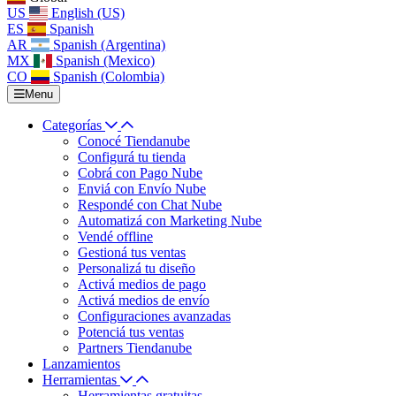
US
English (US)
ES
Spanish
AR
Spanish (Argentina)
MX
Spanish (Mexico)
CO
Spanish (Colombia)
Menu
Categorías
Conocé Tiendanube
Configurá tu tienda
Cobrá con Pago Nube
Enviá con Envío Nube
Respondé con Chat Nube
Automatizá con Marketing Nube
Vendé offline
Gestioná tus ventas
Personalizá tu diseño
Activá medios de pago
Activá medios de envío
Configuraciones avanzadas
Potenciá tus ventas
Partners Tiendanube
Lanzamientos
Herramientas
Herramientas gratuitas