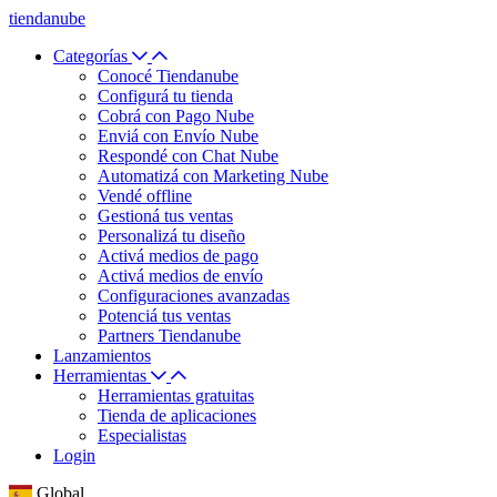
tiendanube
Categorías
Conocé Tiendanube
Configurá tu tienda
Cobrá con Pago Nube
Enviá con Envío Nube
Respondé con Chat Nube
Automatizá con Marketing Nube
Vendé offline
Gestioná tus ventas
Personalizá tu diseño
Activá medios de pago
Activá medios de envío
Configuraciones avanzadas
Potenciá tus ventas
Partners Tiendanube
Lanzamientos
Herramientas
Herramientas gratuitas
Tienda de aplicaciones
Especialistas
Login
Global