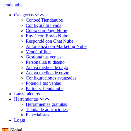
tiendanube
Categorías
Conocé Tiendanube
Configurá tu tienda
Cobrá con Pago Nube
Enviá con Envío Nube
Respondé con Chat Nube
Automatizá con Marketing Nube
Vendé offline
Gestioná tus ventas
Personalizá tu diseño
Activá medios de pago
Activá medios de envío
Configuraciones avanzadas
Potenciá tus ventas
Partners Tiendanube
Lanzamientos
Herramientas
Herramientas gratuitas
Tienda de aplicaciones
Especialistas
Login
Global