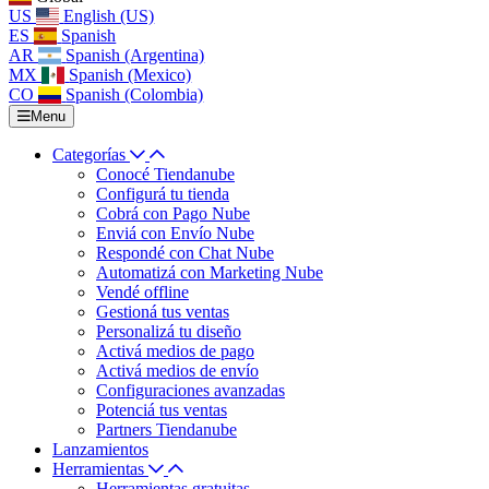
US
English (US)
ES
Spanish
AR
Spanish (Argentina)
MX
Spanish (Mexico)
CO
Spanish (Colombia)
Menu
Categorías
Conocé Tiendanube
Configurá tu tienda
Cobrá con Pago Nube
Enviá con Envío Nube
Respondé con Chat Nube
Automatizá con Marketing Nube
Vendé offline
Gestioná tus ventas
Personalizá tu diseño
Activá medios de pago
Activá medios de envío
Configuraciones avanzadas
Potenciá tus ventas
Partners Tiendanube
Lanzamientos
Herramientas
Herramientas gratuitas