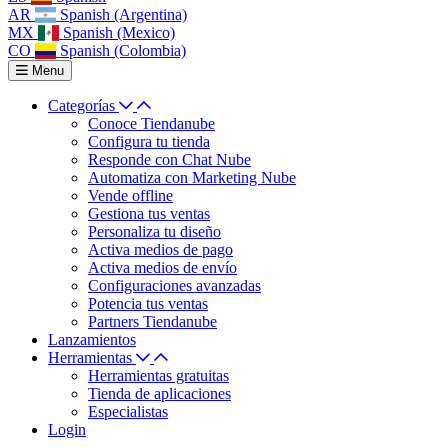
AR
Spanish (Argentina)
MX
Spanish (Mexico)
CO
Spanish (Colombia)
Menu
Categorías
Conoce Tiendanube
Configura tu tienda
Responde con Chat Nube
Automatiza con Marketing Nube
Vende offline
Gestiona tus ventas
Personaliza tu diseño
Activa medios de pago
Activa medios de envío
Configuraciones avanzadas
Potencia tus ventas
Partners Tiendanube
Lanzamientos
Herramientas
Herramientas gratuitas
Tienda de aplicaciones
Especialistas
Login