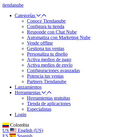
tiendanube
Categorías
Conoce Tiendanube
Configura tu tienda
Responde con Chat Nube
Automatiza con Marketing Nube
Vende offline
Gestiona tus ventas
Personaliza tu diseño
Activa medios de pago
Activa medios de envío
Configuraciones avanzadas
Potencia tus ventas
Partners Tiendanube
Lanzamientos
Herramientas
Herramientas gratuitas
Tienda de aplicaciones
Especialistas
Login
Colombia
US
English (US)
ES
Spanish