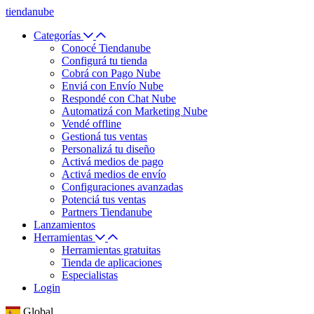
tiendanube
Categorías
Conocé Tiendanube
Configurá tu tienda
Cobrá con Pago Nube
Enviá con Envío Nube
Respondé con Chat Nube
Automatizá con Marketing Nube
Vendé offline
Gestioná tus ventas
Personalizá tu diseño
Activá medios de pago
Activá medios de envío
Configuraciones avanzadas
Potenciá tus ventas
Partners Tiendanube
Lanzamientos
Herramientas
Herramientas gratuitas
Tienda de aplicaciones
Especialistas
Login
Global