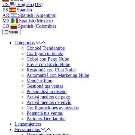
US
English (US)
ES
Spanish
AR
Spanish (Argentina)
MX
Spanish (Mexico)
CO
Spanish (Colombia)
Menu
Categorías
Conocé Tiendanube
Configurá tu tienda
Cobrá con Pago Nube
Enviá con Envío Nube
Respondé con Chat Nube
Automatizá con Marketing Nube
Vendé offline
Gestioná tus ventas
Personalizá tu diseño
Activá medios de pago
Activá medios de envío
Configuraciones avanzadas
Potenciá tus ventas
Partners Tiendanube
Lanzamientos
Herramientas
Herramientas gratuitas