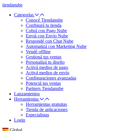
tiendanube
Categorías
Conocé Tiendanube
Configurá tu tienda
Cobrá con Pago Nube
Enviá con Envío Nube
Respondé con Chat Nube
Automatizá con Marketing Nube
Vendé offline
Gestioná tus ventas
Personalizá tu diseño
Activá medios de pago
Activá medios de envío
Configuraciones avanzadas
Potenciá tus ventas
Partners Tiendanube
Lanzamientos
Herramientas
Herramientas gratuitas
Tienda de aplicaciones
Especialistas
Login
Global