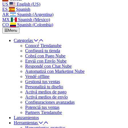
US
English (US)
ES
Spanish
AR
Spanish (Argentina)
MX
Spanish (Mexico)
CO
Spanish (Colombia)
Menu
Categorías
Conocé Tiendanube
Configurá tu tienda
Cobrá con Pago Nube
Enviá con Envío Nube
Respondé con Chat Nube
Automatizá con Marketing Nube
Vendé offline
Gestioná tus ventas
Personalizá tu diseño
Activá medios de pago
Activá medios de envío
Configuraciones avanzadas
Potenciá tus ventas
Partners Tiendanube
Lanzamientos
Herramientas
Herramientas gratuitas