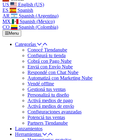
US
English (US)
ES
Spanish
AR
Spanish (Argentina)
MX
Spanish (Mexico)
CO
Spanish (Colombia)
Menu
Categorías
Conocé Tiendanube
Configurá tu tienda
Cobrá con Pago Nube
Enviá con Envío Nube
Respondé con Chat Nube
Automatizá con Marketing Nube
Vendé offline
Gestioná tus ventas
Personalizá tu diseño
Activá medios de pago
Activá medios de envío
Configuraciones avanzadas
Potenciá tus ventas
Partners Tiendanube
Lanzamientos
Herramientas
Herramientas gratuitas