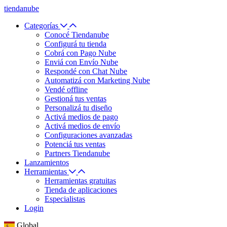
tiendanube
Categorías
Conocé Tiendanube
Configurá tu tienda
Cobrá con Pago Nube
Enviá con Envío Nube
Respondé con Chat Nube
Automatizá con Marketing Nube
Vendé offline
Gestioná tus ventas
Personalizá tu diseño
Activá medios de pago
Activá medios de envío
Configuraciones avanzadas
Potenciá tus ventas
Partners Tiendanube
Lanzamientos
Herramientas
Herramientas gratuitas
Tienda de aplicaciones
Especialistas
Login
Global