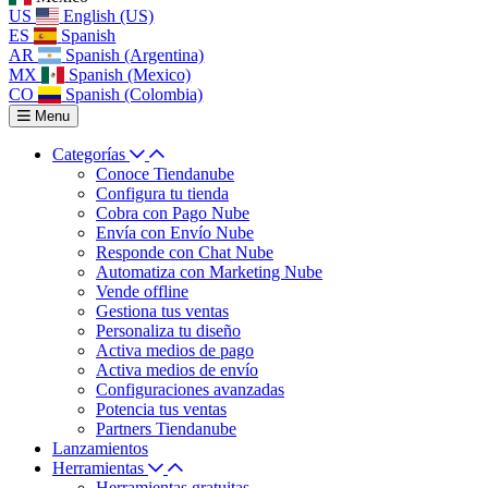
US
English (US)
ES
Spanish
AR
Spanish (Argentina)
MX
Spanish (Mexico)
CO
Spanish (Colombia)
Menu
Categorías
Conoce Tiendanube
Configura tu tienda
Cobra con Pago Nube
Envía con Envío Nube
Responde con Chat Nube
Automatiza con Marketing Nube
Vende offline
Gestiona tus ventas
Personaliza tu diseño
Activa medios de pago
Activa medios de envío
Configuraciones avanzadas
Potencia tus ventas
Partners Tiendanube
Lanzamientos
Herramientas
Herramientas gratuitas