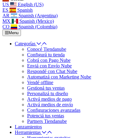
US
English (US)
ES
Spanish
AR
Spanish (Argentina)
MX
Spanish (Mexico)
CO
Spanish (Colombia)
Menu
Categorías
Conocé Tiendanube
Configurá tu tienda
Cobrá con Pago Nube
Enviá con Envío Nube
Respondé con Chat Nube
Automatizá con Marketing Nube
Vendé offline
Gestioná tus ventas
Personalizá tu diseño
Activá medios de pago
Activá medios de envío
Configuraciones avanzadas
Potenciá tus ventas
Partners Tiendanube
Lanzamientos
Herramientas
Herramientas gratuitas