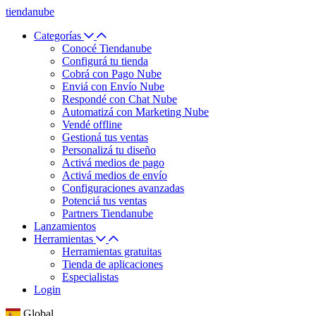
tiendanube
Categorías
Conocé Tiendanube
Configurá tu tienda
Cobrá con Pago Nube
Enviá con Envío Nube
Respondé con Chat Nube
Automatizá con Marketing Nube
Vendé offline
Gestioná tus ventas
Personalizá tu diseño
Activá medios de pago
Activá medios de envío
Configuraciones avanzadas
Potenciá tus ventas
Partners Tiendanube
Lanzamientos
Herramientas
Herramientas gratuitas
Tienda de aplicaciones
Especialistas
Login
Global