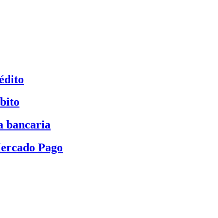
édito
bito
a bancaria
Mercado Pago