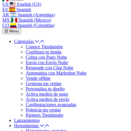
US
English (US)
ES
Spanish
AR
Spanish (Argentina)
MX
Spanish (Mexico)
CO
Spanish (Colombia)
Menu
Categorías
Conoce Tiendanube
Configura tu tienda
Cobra con Pago Nube
Envía con Envío Nube
Responde con Chat Nube
Automatiza con Marketing Nube
Vende offline
Gestiona tus ventas
Personaliza tu diseño
Activa medios de pago
Activa medios de envío
Configuraciones avanzadas
Potencia tus ventas
Partners Tiendanube
Lanzamientos
Herramientas
Herramientas gratuitas