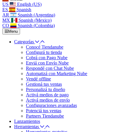
US
English (US)
ES
Spanish
AR
Spanish (Argentina)
MX
Spanish (Mexico)
CO
Spanish (Colombia)
Menu
Categorías
Conocé Tiendanube
Configurá tu tienda
Cobrá con Pago Nube
Enviá con Envío Nube
Respondé con Chat Nube
Automatizá con Marketing Nube
Vendé offline
Gestioná tus ventas
Personalizá tu diseño
Activá medios de pago
Activá medios de envío
Configuraciones avanzadas
Potenciá tus ventas
Partners Tiendanube
Lanzamientos
Herramientas
Herramientas gratuitas