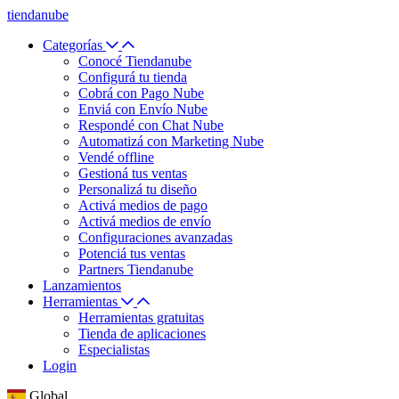
tiendanube
Categorías
Conocé Tiendanube
Configurá tu tienda
Cobrá con Pago Nube
Enviá con Envío Nube
Respondé con Chat Nube
Automatizá con Marketing Nube
Vendé offline
Gestioná tus ventas
Personalizá tu diseño
Activá medios de pago
Activá medios de envío
Configuraciones avanzadas
Potenciá tus ventas
Partners Tiendanube
Lanzamientos
Herramientas
Herramientas gratuitas
Tienda de aplicaciones
Especialistas
Login
Global