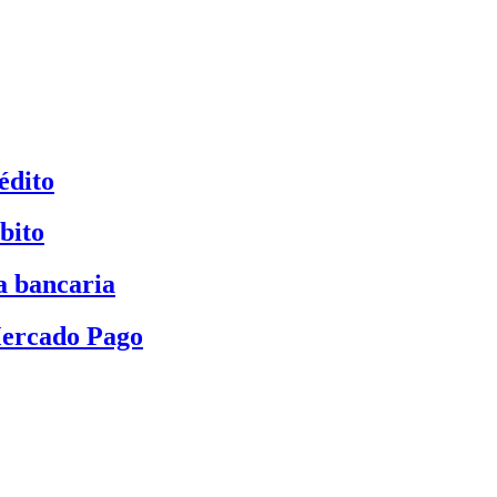
édito
bito
a bancaria
Mercado Pago