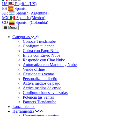
US
English (US)
ES
Spanish
AR
Spanish (Argentina)
MX
Spanish (Mexico)
CO
Spanish (Colombia)
Menu
Categorías
Conoce Tiendanube
Configura tu tienda
Cobra con Pago Nube
Envía con Envío Nube
Responde con Chat Nube
Automatiza con Marketing Nube
Vende offline
Gestiona tus ventas
Personaliza tu diseño
Activa medios de pago
Activa medios de envío
Configuraciones avanzadas
Potencia tus ventas
Partners Tiendanube
Lanzamientos
Herramientas
Herramientas gratuitas