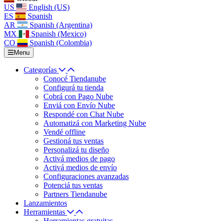
US
English (US)
ES
Spanish
AR
Spanish (Argentina)
MX
Spanish (Mexico)
CO
Spanish (Colombia)
Menu
Categorías
Conocé Tiendanube
Configurá tu tienda
Cobrá con Pago Nube
Enviá con Envío Nube
Respondé con Chat Nube
Automatizá con Marketing Nube
Vendé offline
Gestioná tus ventas
Personalizá tu diseño
Activá medios de pago
Activá medios de envío
Configuraciones avanzadas
Potenciá tus ventas
Partners Tiendanube
Lanzamientos
Herramientas
Herramientas gratuitas