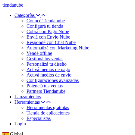
tiendanube
Categorías
Conocé Tiendanube
Configurá tu tienda
Cobrá con Pago Nube
Enviá con Envío Nube
Respondé con Chat Nube
Automatizá con Marketing Nube
Vendé offline
Gestioná tus ventas
Personalizá tu diseño
Activá medios de pago
Activá medios de envío
Configuraciones avanzadas
Potenciá tus ventas
Partners Tiendanube
Lanzamientos
Herramientas
Herramientas gratuitas
Tienda de aplicaciones
Especialistas
Login
Global