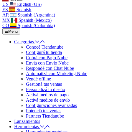
US
English (US)
ES
Spanish
AR
Spanish (Argentina)
MX
Spanish (Mexico)
CO
Spanish (Colombia)
Menu
Categorías
Conocé Tiendanube
Configurá tu tienda
Cobrá con Pago Nube
Enviá con Envío Nube
Respondé con Chat Nube
Automatizá con Marketing Nube
Vendé offline
Gestioná tus ventas
Personalizá tu diseño
Activá medios de pago
Activá medios de envío
Configuraciones avanzadas
Potenciá tus ventas
Partners Tiendanube
Lanzamientos
Herramientas
Herramientas gratuitas