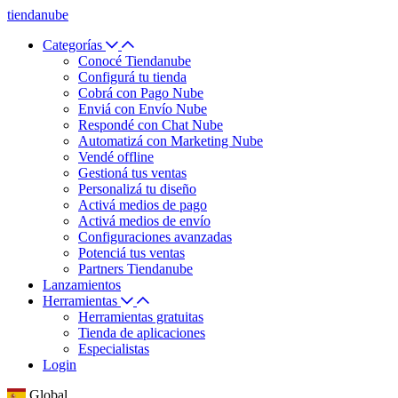
tiendanube
Categorías
Conocé Tiendanube
Configurá tu tienda
Cobrá con Pago Nube
Enviá con Envío Nube
Respondé con Chat Nube
Automatizá con Marketing Nube
Vendé offline
Gestioná tus ventas
Personalizá tu diseño
Activá medios de pago
Activá medios de envío
Configuraciones avanzadas
Potenciá tus ventas
Partners Tiendanube
Lanzamientos
Herramientas
Herramientas gratuitas
Tienda de aplicaciones
Especialistas
Login
Global