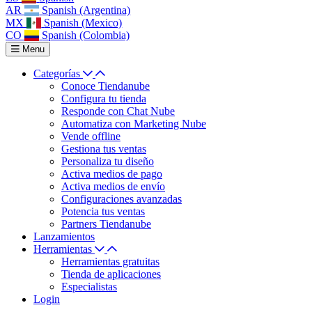
AR
Spanish (Argentina)
MX
Spanish (Mexico)
CO
Spanish (Colombia)
Menu
Categorías
Conoce Tiendanube
Configura tu tienda
Responde con Chat Nube
Automatiza con Marketing Nube
Vende offline
Gestiona tus ventas
Personaliza tu diseño
Activa medios de pago
Activa medios de envío
Configuraciones avanzadas
Potencia tus ventas
Partners Tiendanube
Lanzamientos
Herramientas
Herramientas gratuitas
Tienda de aplicaciones
Especialistas
Login