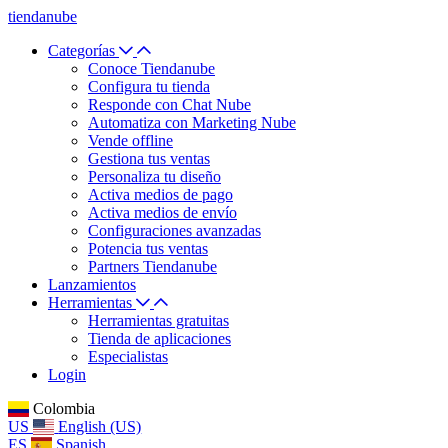
tiendanube
Categorías
Conoce Tiendanube
Configura tu tienda
Responde con Chat Nube
Automatiza con Marketing Nube
Vende offline
Gestiona tus ventas
Personaliza tu diseño
Activa medios de pago
Activa medios de envío
Configuraciones avanzadas
Potencia tus ventas
Partners Tiendanube
Lanzamientos
Herramientas
Herramientas gratuitas
Tienda de aplicaciones
Especialistas
Login
Colombia
US
English (US)
ES
Spanish