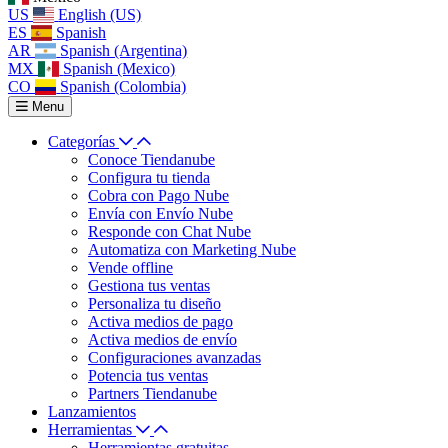
US
English (US)
ES
Spanish
AR
Spanish (Argentina)
MX
Spanish (Mexico)
CO
Spanish (Colombia)
Menu
Categorías
Conoce Tiendanube
Configura tu tienda
Cobra con Pago Nube
Envía con Envío Nube
Responde con Chat Nube
Automatiza con Marketing Nube
Vende offline
Gestiona tus ventas
Personaliza tu diseño
Activa medios de pago
Activa medios de envío
Configuraciones avanzadas
Potencia tus ventas
Partners Tiendanube
Lanzamientos
Herramientas
Herramientas gratuitas