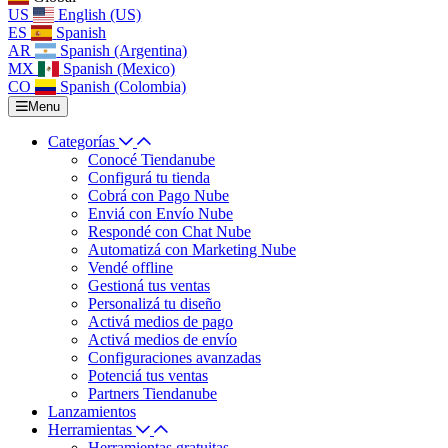
US
English (US)
ES
Spanish
AR
Spanish (Argentina)
MX
Spanish (Mexico)
CO
Spanish (Colombia)
Menu
Categorías
Conocé Tiendanube
Configurá tu tienda
Cobrá con Pago Nube
Enviá con Envío Nube
Respondé con Chat Nube
Automatizá con Marketing Nube
Vendé offline
Gestioná tus ventas
Personalizá tu diseño
Activá medios de pago
Activá medios de envío
Configuraciones avanzadas
Potenciá tus ventas
Partners Tiendanube
Lanzamientos
Herramientas
Herramientas gratuitas