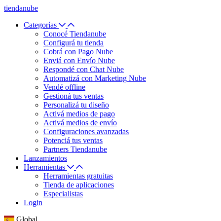
tiendanube
Categorías
Conocé Tiendanube
Configurá tu tienda
Cobrá con Pago Nube
Enviá con Envío Nube
Respondé con Chat Nube
Automatizá con Marketing Nube
Vendé offline
Gestioná tus ventas
Personalizá tu diseño
Activá medios de pago
Activá medios de envío
Configuraciones avanzadas
Potenciá tus ventas
Partners Tiendanube
Lanzamientos
Herramientas
Herramientas gratuitas
Tienda de aplicaciones
Especialistas
Login
Global