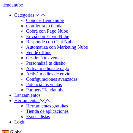
tiendanube
Categorías
Conocé Tiendanube
Configurá tu tienda
Cobrá con Pago Nube
Enviá con Envío Nube
Respondé con Chat Nube
Automatizá con Marketing Nube
Vendé offline
Gestioná tus ventas
Personalizá tu diseño
Activá medios de pago
Activá medios de envío
Configuraciones avanzadas
Potenciá tus ventas
Partners Tiendanube
Lanzamientos
Herramientas
Herramientas gratuitas
Tienda de aplicaciones
Especialistas
Login
Global