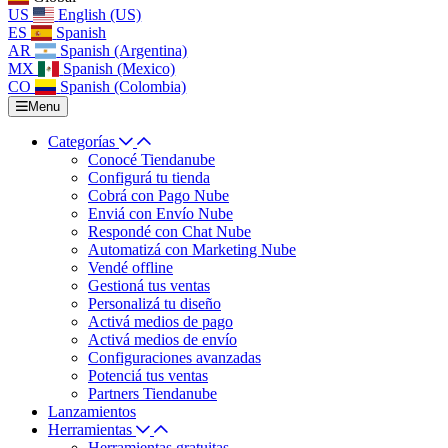
US
English (US)
ES
Spanish
AR
Spanish (Argentina)
MX
Spanish (Mexico)
CO
Spanish (Colombia)
Menu
Categorías
Conocé Tiendanube
Configurá tu tienda
Cobrá con Pago Nube
Enviá con Envío Nube
Respondé con Chat Nube
Automatizá con Marketing Nube
Vendé offline
Gestioná tus ventas
Personalizá tu diseño
Activá medios de pago
Activá medios de envío
Configuraciones avanzadas
Potenciá tus ventas
Partners Tiendanube
Lanzamientos
Herramientas
Herramientas gratuitas