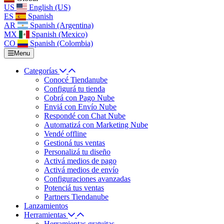
US
English (US)
ES
Spanish
AR
Spanish (Argentina)
MX
Spanish (Mexico)
CO
Spanish (Colombia)
Menu
Categorías
Conocé Tiendanube
Configurá tu tienda
Cobrá con Pago Nube
Enviá con Envío Nube
Respondé con Chat Nube
Automatizá con Marketing Nube
Vendé offline
Gestioná tus ventas
Personalizá tu diseño
Activá medios de pago
Activá medios de envío
Configuraciones avanzadas
Potenciá tus ventas
Partners Tiendanube
Lanzamientos
Herramientas
Herramientas gratuitas