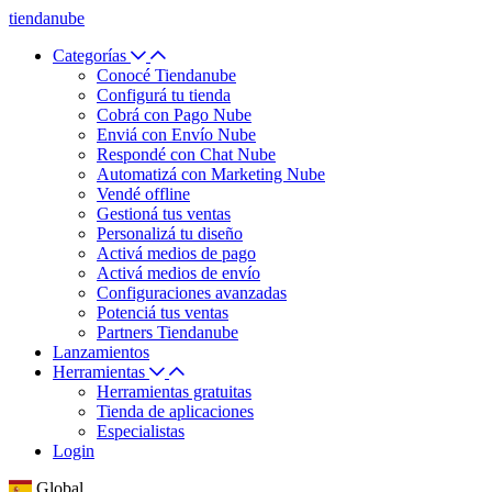
tiendanube
Categorías
Conocé Tiendanube
Configurá tu tienda
Cobrá con Pago Nube
Enviá con Envío Nube
Respondé con Chat Nube
Automatizá con Marketing Nube
Vendé offline
Gestioná tus ventas
Personalizá tu diseño
Activá medios de pago
Activá medios de envío
Configuraciones avanzadas
Potenciá tus ventas
Partners Tiendanube
Lanzamientos
Herramientas
Herramientas gratuitas
Tienda de aplicaciones
Especialistas
Login
Global