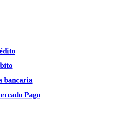
édito
bito
a bancaria
Mercado Pago