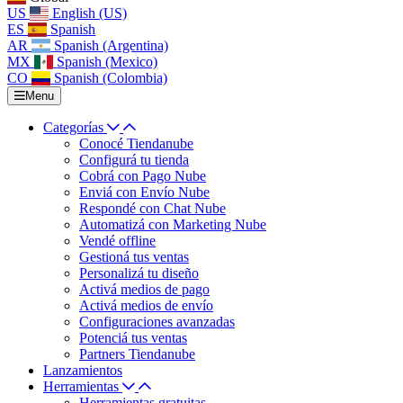
US
English (US)
ES
Spanish
AR
Spanish (Argentina)
MX
Spanish (Mexico)
CO
Spanish (Colombia)
Menu
Categorías
Conocé Tiendanube
Configurá tu tienda
Cobrá con Pago Nube
Enviá con Envío Nube
Respondé con Chat Nube
Automatizá con Marketing Nube
Vendé offline
Gestioná tus ventas
Personalizá tu diseño
Activá medios de pago
Activá medios de envío
Configuraciones avanzadas
Potenciá tus ventas
Partners Tiendanube
Lanzamientos
Herramientas
Herramientas gratuitas