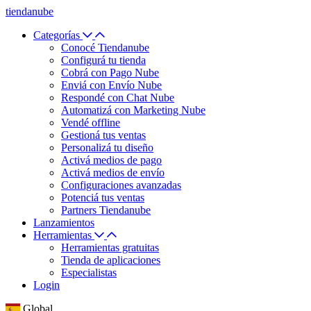
tiendanube
Categorías
Conocé Tiendanube
Configurá tu tienda
Cobrá con Pago Nube
Enviá con Envío Nube
Respondé con Chat Nube
Automatizá con Marketing Nube
Vendé offline
Gestioná tus ventas
Personalizá tu diseño
Activá medios de pago
Activá medios de envío
Configuraciones avanzadas
Potenciá tus ventas
Partners Tiendanube
Lanzamientos
Herramientas
Herramientas gratuitas
Tienda de aplicaciones
Especialistas
Login
Global