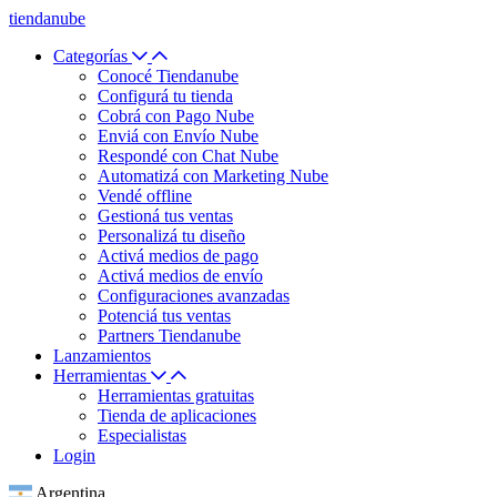
tiendanube
Categorías
Conocé Tiendanube
Configurá tu tienda
Cobrá con Pago Nube
Enviá con Envío Nube
Respondé con Chat Nube
Automatizá con Marketing Nube
Vendé offline
Gestioná tus ventas
Personalizá tu diseño
Activá medios de pago
Activá medios de envío
Configuraciones avanzadas
Potenciá tus ventas
Partners Tiendanube
Lanzamientos
Herramientas
Herramientas gratuitas
Tienda de aplicaciones
Especialistas
Login
Argentina