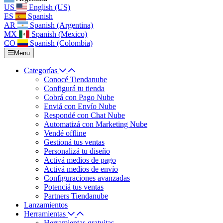
US
English (US)
ES
Spanish
AR
Spanish (Argentina)
MX
Spanish (Mexico)
CO
Spanish (Colombia)
Menu
Categorías
Conocé Tiendanube
Configurá tu tienda
Cobrá con Pago Nube
Enviá con Envío Nube
Respondé con Chat Nube
Automatizá con Marketing Nube
Vendé offline
Gestioná tus ventas
Personalizá tu diseño
Activá medios de pago
Activá medios de envío
Configuraciones avanzadas
Potenciá tus ventas
Partners Tiendanube
Lanzamientos
Herramientas
Herramientas gratuitas