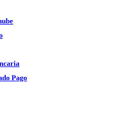
nube
o
ncaria
ado Pago