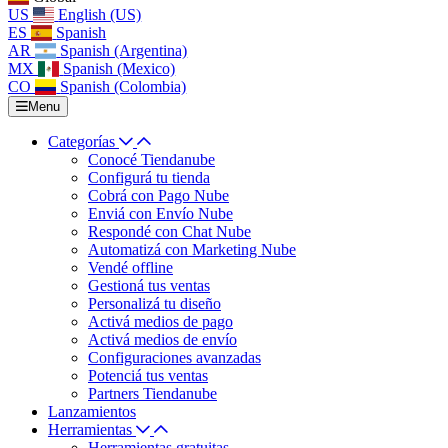
US
English (US)
ES
Spanish
AR
Spanish (Argentina)
MX
Spanish (Mexico)
CO
Spanish (Colombia)
Menu
Categorías
Conocé Tiendanube
Configurá tu tienda
Cobrá con Pago Nube
Enviá con Envío Nube
Respondé con Chat Nube
Automatizá con Marketing Nube
Vendé offline
Gestioná tus ventas
Personalizá tu diseño
Activá medios de pago
Activá medios de envío
Configuraciones avanzadas
Potenciá tus ventas
Partners Tiendanube
Lanzamientos
Herramientas
Herramientas gratuitas