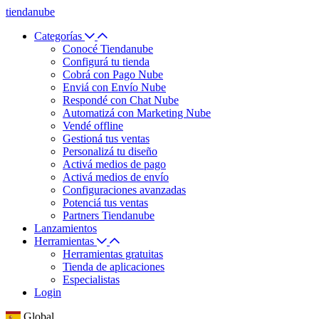
tiendanube
Categorías
Conocé Tiendanube
Configurá tu tienda
Cobrá con Pago Nube
Enviá con Envío Nube
Respondé con Chat Nube
Automatizá con Marketing Nube
Vendé offline
Gestioná tus ventas
Personalizá tu diseño
Activá medios de pago
Activá medios de envío
Configuraciones avanzadas
Potenciá tus ventas
Partners Tiendanube
Lanzamientos
Herramientas
Herramientas gratuitas
Tienda de aplicaciones
Especialistas
Login
Global