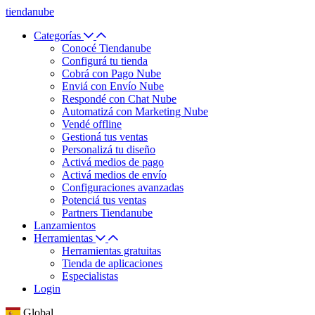
tiendanube
Categorías
Conocé Tiendanube
Configurá tu tienda
Cobrá con Pago Nube
Enviá con Envío Nube
Respondé con Chat Nube
Automatizá con Marketing Nube
Vendé offline
Gestioná tus ventas
Personalizá tu diseño
Activá medios de pago
Activá medios de envío
Configuraciones avanzadas
Potenciá tus ventas
Partners Tiendanube
Lanzamientos
Herramientas
Herramientas gratuitas
Tienda de aplicaciones
Especialistas
Login
Global