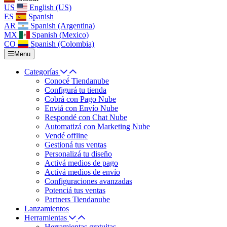
US
English (US)
ES
Spanish
AR
Spanish (Argentina)
MX
Spanish (Mexico)
CO
Spanish (Colombia)
Menu
Categorías
Conocé Tiendanube
Configurá tu tienda
Cobrá con Pago Nube
Enviá con Envío Nube
Respondé con Chat Nube
Automatizá con Marketing Nube
Vendé offline
Gestioná tus ventas
Personalizá tu diseño
Activá medios de pago
Activá medios de envío
Configuraciones avanzadas
Potenciá tus ventas
Partners Tiendanube
Lanzamientos
Herramientas
Herramientas gratuitas