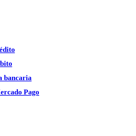
édito
bito
a bancaria
Mercado Pago