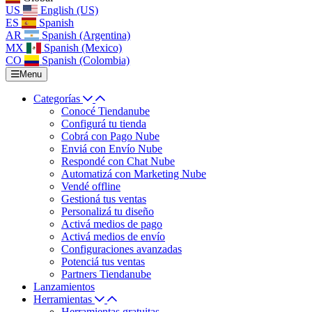
US
English (US)
ES
Spanish
AR
Spanish (Argentina)
MX
Spanish (Mexico)
CO
Spanish (Colombia)
Menu
Categorías
Conocé Tiendanube
Configurá tu tienda
Cobrá con Pago Nube
Enviá con Envío Nube
Respondé con Chat Nube
Automatizá con Marketing Nube
Vendé offline
Gestioná tus ventas
Personalizá tu diseño
Activá medios de pago
Activá medios de envío
Configuraciones avanzadas
Potenciá tus ventas
Partners Tiendanube
Lanzamientos
Herramientas
Herramientas gratuitas