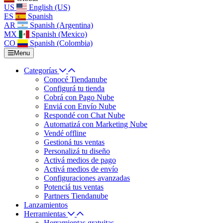
US
English (US)
ES
Spanish
AR
Spanish (Argentina)
MX
Spanish (Mexico)
CO
Spanish (Colombia)
Menu
Categorías
Conocé Tiendanube
Configurá tu tienda
Cobrá con Pago Nube
Enviá con Envío Nube
Respondé con Chat Nube
Automatizá con Marketing Nube
Vendé offline
Gestioná tus ventas
Personalizá tu diseño
Activá medios de pago
Activá medios de envío
Configuraciones avanzadas
Potenciá tus ventas
Partners Tiendanube
Lanzamientos
Herramientas
Herramientas gratuitas