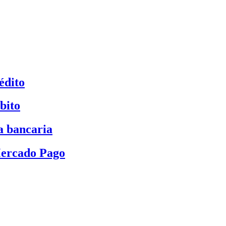
édito
bito
a bancaria
Mercado Pago