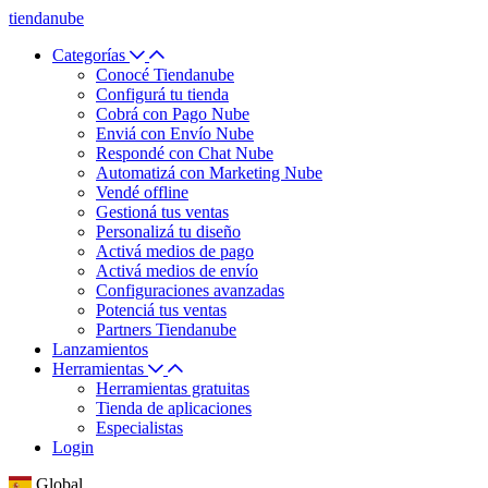
tiendanube
Categorías
Conocé Tiendanube
Configurá tu tienda
Cobrá con Pago Nube
Enviá con Envío Nube
Respondé con Chat Nube
Automatizá con Marketing Nube
Vendé offline
Gestioná tus ventas
Personalizá tu diseño
Activá medios de pago
Activá medios de envío
Configuraciones avanzadas
Potenciá tus ventas
Partners Tiendanube
Lanzamientos
Herramientas
Herramientas gratuitas
Tienda de aplicaciones
Especialistas
Login
Global