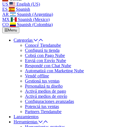
US
English (US)
ES
Spanish
AR
Spanish (Argentina)
MX
Spanish (Mexico)
CO
Spanish (Colombia)
Menu
Categorías
Conocé Tiendanube
Configurá tu tienda
Cobrá con Pago Nube
Enviá con Envío Nube
Respondé con Chat Nube
Automatizá con Marketing Nube
Vendé offline
Gestioná tus ventas
Personalizá tu diseño
Activá medios de pago
Activá medios de envío
Configuraciones avanzadas
Potenciá tus ventas
Partners Tiendanube
Lanzamientos
Herramientas
Herramientas gratuitas