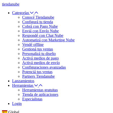
tiendanube
Categorías
Conocé Tiendanube
Configurá tu tienda
Cobrá con Pago Nube
Enviá con Envío Nube
Respondé con Chat Nube
Automatizá con Marketing Nube
Vendé offline
Gestioná tus ventas
Personalizá tu diseño
Activá medios de pago
Activá medios de envío
Configuraciones avanzadas
Potenciá tus ventas
Partners Tiendanube
Lanzamientos
Herramientas
Herramientas gratuitas
Tienda de aplicaciones
Especialistas
Login
Global