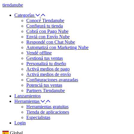
tiendanube
Categorías
Conocé Tiendanube
Configurá tu tienda
Cobrá con Pago Nube
Enviá con Envío Nube
Respondé con Chat Nube
Automatizá con Marketing Nube
Vendé offline
Gestioná tus ventas
Personalizá tu diseño
Activá medios de pago
Activá medios de envío
Configuraciones avanzadas
Potenciá tus ventas
Partners Tiendanube
Lanzamientos
Herramientas
Herramientas gratuitas
Tienda de aplicaciones
Especialistas
Login
Global