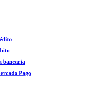
édito
bito
a bancaria
Mercado Pago