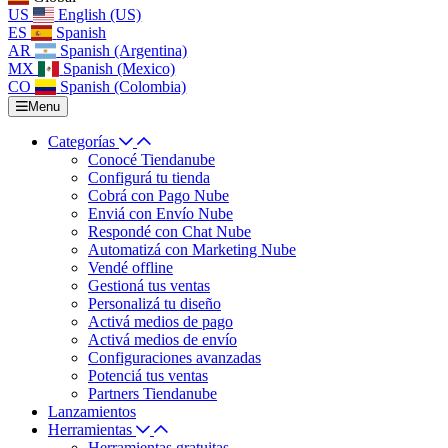
US
English (US)
ES
Spanish
AR
Spanish (Argentina)
MX
Spanish (Mexico)
CO
Spanish (Colombia)
Menu
Categorías
Conocé Tiendanube
Configurá tu tienda
Cobrá con Pago Nube
Enviá con Envío Nube
Respondé con Chat Nube
Automatizá con Marketing Nube
Vendé offline
Gestioná tus ventas
Personalizá tu diseño
Activá medios de pago
Activá medios de envío
Configuraciones avanzadas
Potenciá tus ventas
Partners Tiendanube
Lanzamientos
Herramientas
Herramientas gratuitas